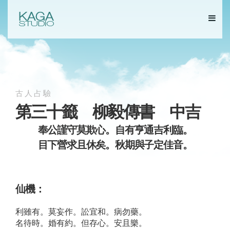
古人占驗
第三十籤 柳毅傳書 中吉
奉公謹守莫欺心。自有亨通吉利臨。
目下營求且休矣。秋期與子定佳音。
仙機：
利雖有。莫妄作。訟宜和。病勿藥。
名待時。婚有約。但存心。安且樂。