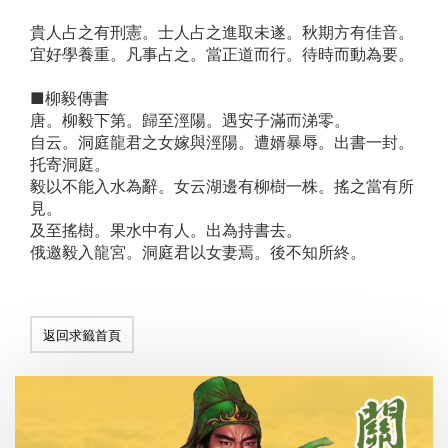
貴人占之有刑憲。士人占之進取未遂。秋期方有佳音。
宜好學養重。凡事占之。當正道而行。待時而動為要。
■柳毅傳書
唐。柳毅下第。歸至涇陽。遇安子滿而涕零。
自云。洞庭龍君之女嫁與涇陽。遭婿暴辱。出書一封。
托寄洞庭。
毅以不能入水為辭。女云湖邊有柳樹一株。搖之當有所
見。
及至搖樹。果水中有人。出為持書去。
俄邀毅入龍宮。洞庭君以女妻焉。後不知所終。
返回求籤首頁