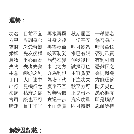
運勢：
功名：目前不宜 再接再厲 秋期屆至 一舉揚名
六甲：先調身心 健身之後 一切平安 修吾身心
求財：忍受時艱 再等秋至 即可欲為 時與命也
婚姻：先友後婚 較舊制妥 惟已有眼 否則己責
農牧：平心而為 局勢在變 仲秋後也 有利可圖
失物：去者去矣 東北之方 試探可也 恐難回之
生意：蠅頭之利 亦為利也 不宜貪婪 否則栽翻
丁口：人口適中 為培下代 下注功夫 方能旺盛
出行：見機行之 夏季不宜 秋至方可 防天災也
疾病：枯衰之症 改善習慣 正是根本 悉心調養
官司：訟也不可 宜退一步 寬宏度量 即是勝訴
時運：目下平平 平而踏實 即可轉機 忍耐等待
解說及記載：