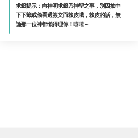
求籤提示：向神明求籤乃神聖之事，別因抽中
下下籤或偷看過簽文而賴皮哦，賴皮的話，無
論那一位神都懶得理你！嘻嘻～