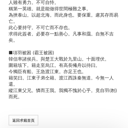
人雖有勇力。不可自恃。
稱第一英雄。就是能做得世間極難之事。
為挾泰山。以超北海。而此身也。要保重。慮其存而易
亡。
此心要持守。不可亡而不存也。
求得此簽者。必要存一點善心。凡事和靄。自無不吉
矣。
■項羽被困 (霸王被困)
韓信率諸侯兵。與楚王大戰於九里山。十面埋伏。
圍籍垓下。籍走至烏江。有高長犧舟以待曰。
今獨臣有船。王急渡江東。亦足王也。
籍笑曰。江東子弟仝籍。渡江西誅秦無道。今無一人
還。
縱江東父兄。憐而王我。我獨不愧於心乎。竟自羽(刎)
而死。
返回求籤首頁