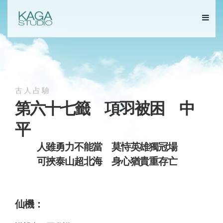
古人占驗
第六十七籤 項羽被困 中
平
人雖勇力不能當 莫恃英雄獨冠場
可挾泰山超北海 身心猶貴重存亡
仙機：