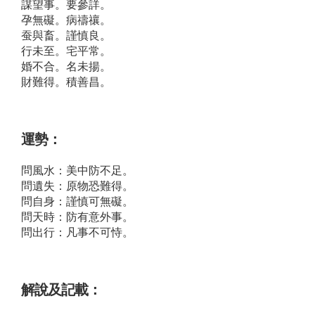
謀望事。要參詳。
孕無礙。病禱禳。
蚕與畜。謹慎良。
行未至。宅平常。
婚不合。名未揚。
財難得。積善昌。
運勢：
問風水：美中防不足。
問遺失：原物恐難得。
問自身：謹慎可無礙。
問天時：防有意外事。
問出行：凡事不可恃。
解說及記載：