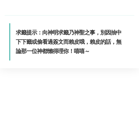
求籤提示：向神明求籤乃神聖之事，別因抽中
下下籤或偷看過簽文而賴皮哦，賴皮的話，無
論那一位神都懶得理你！嘻嘻～