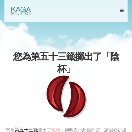
您為第五十三籤擲出了「
陰
杯
」
第五十三籤
您為
擲出了
陰杯
，神明表示此籤不靈！請誠心祈禱