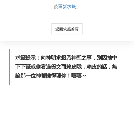
後
重新求籤
。
返回求籤首頁
求籤提示：向神明求籤乃神聖之事，別因抽中
下下籤或偷看過簽文而賴皮哦，賴皮的話，無
論那一位神都懶得理你！嘻嘻～