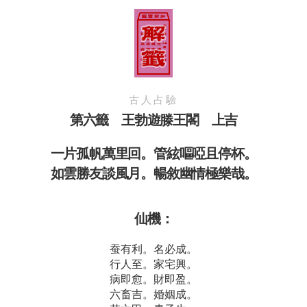
古人占驗
第六籤 王勃遊滕王閣 上吉
一片孤帆萬里回。管絃嘔啞且停杯。
如雲勝友談風月。暢敘幽情極樂哉。
仙機：
蚕有利。名必成。
行人至。家宅興。
病即愈。財即盈。
六畜吉。婚姻成。