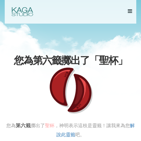
您為第六籤擲出了「
聖杯
」
第六籤
您為
擲出了
聖杯
，神明表示這枝是靈籤！讓我來為您
解
說此靈籤
吧。