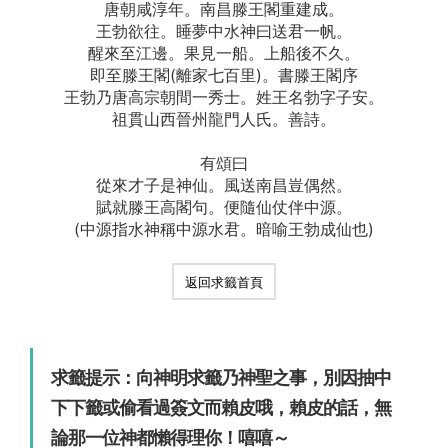
唐朝咸淳年。南昌滕王閣重建成。
王勃欲往。睡夢中水神曰送君一帆。
醒來至江邊。果見一船。上船後不久。
即至滕王閣(離家七百里)。書滕王閣序
王勃乃唐高宗朝間一秀士。姓王名勃字子安。
祖貫山西晉州龍門人氏。善詩。
有頌曰
從來才子是神仙。風送南昌豈偶然。
賦就滕王高閣句。便隨仙仗伴中源。
(中源指水神稱中源水君。暗喻王勃成仙也)
返回求籤首頁
求籤提示：向神明求籤乃神聖之事，別因抽中
下下籤或偷看過簽文而賴皮哦，賴皮的話，無
論那一位神都懶得理你！嘻嘻～