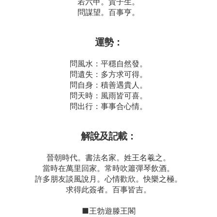
若六甲。貴子生。
問謀望。百事亨。
運勢：
問風水：平穩自然發。
問遺失：多方求可得。
問自身：積善遇貴人。
問天時：風雨皆可喜。
問出行：事事合心情。
解說及記載：
晉朝時代。書法名家。姓王名羲之。
當時在萬里回家。常時吹簫彈琴飲酒。
許多朋友談風說月。心情歡欣。快樂之極。
求得此簽者。百事皆吉。
■王勃遊滕王閣