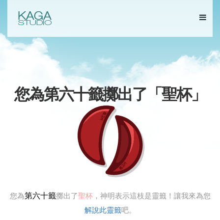
您為第六十籤擲出了「
聖杯
」
第六十籤
您為
擲出了
聖杯
，神明表示這枝是靈籤！讓我來為您
解說此靈籤
吧。