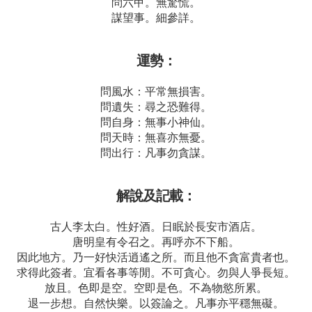
問六甲。無驚慌。
謀望事。細參詳。
運勢：
問風水：平常無損害。
問遺失：尋之恐難得。
問自身：無事小神仙。
問天時：無喜亦無憂。
問出行：凡事勿貪謀。
解說及記載：
古人李太白。性好酒。日眠於長安市酒店。
唐明皇有令召之。再呼亦不下船。
因此地方。乃一好快活逍遙之所。而且他不貪富貴者也。
求得此簽者。宜看各事等閒。不可貪心。勿與人爭長短。
放且。色即是空。空即是色。不為物慾所累。
退一步想。自然快樂。以簽論之。凡事亦平穩無礙。