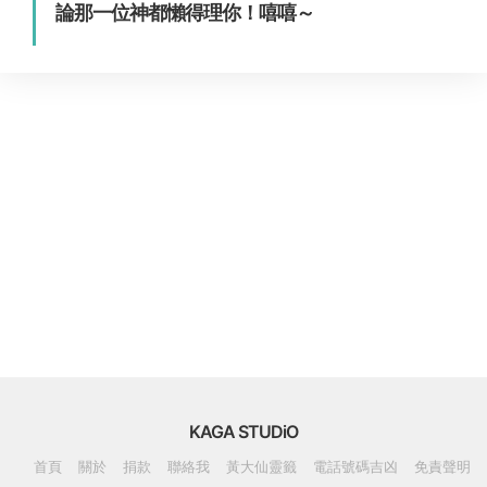
論那一位神都懶得理你！嘻嘻～
KAGA STUDiO
首頁
關於
捐款
聯絡我
黃大仙靈籤
電話號碼吉凶
免責聲明