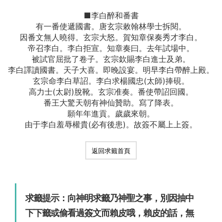
■李白醉和番書
有一番使遞國書。唐玄宗敕翰林學士拆閱。
因番文無人曉得。玄宗大怒。賀知章保奏秀才李白。
帝召李白。李白拒宣。知章奏曰。去年試場中。
被試官屈批了卷子。玄宗欽賜李白進士及弟。
李白譯讀國書。天子大喜。即晚設宴。明早李白帶醉上殿。
玄宗命李白草詔。李白求楊國忠(太師)捧硯。
高力士(太尉)脫靴。玄宗准奏。番使帶詔回國。
番王大驚天朝有神仙贊助。寫了降表。
願年年進貢。歲歲來朝。
由于李白羞辱權貴(必有後患)。故簽不屬上上簽。
返回求籤首頁
求籤提示：向神明求籤乃神聖之事，別因抽中
下下籤或偷看過簽文而賴皮哦，賴皮的話，無