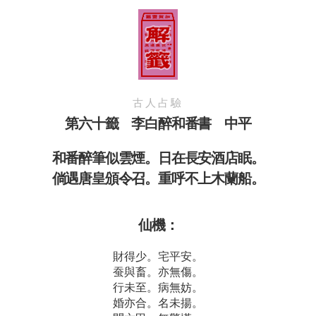
古人占驗
第六十籤 李白醉和番書 中平
和番醉筆似雲煙。日在長安酒店眠。
倘遇唐皇頒令召。重呼不上木蘭船。
仙機：
財得少。宅平安。
蚕與畜。亦無傷。
行未至。病無妨。
婚亦合。名未揚。