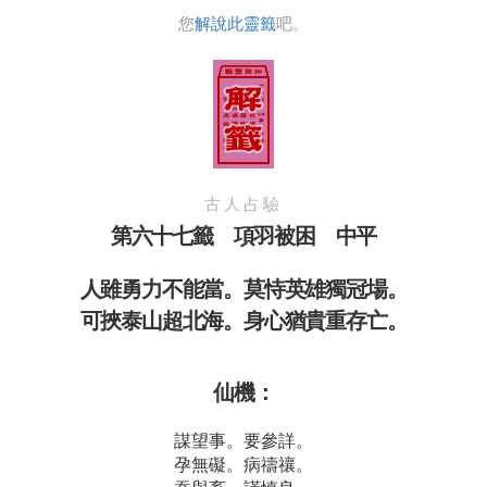
您
解說此靈籤
吧。
古人占驗
第六十七籤 項羽被困 中平
人雖勇力不能當。莫恃英雄獨冠場。
可挾泰山超北海。身心猶貴重存亡。
仙機：
謀望事。要參詳。
孕無礙。病禱禳。