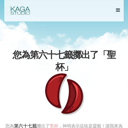
您為第六十七籤擲出了「
聖
杯
」
第六十七籤
您為
擲出了
聖杯
，神明表示這枝是靈籤！讓我來為