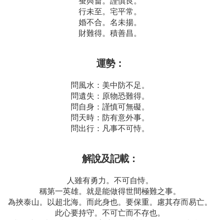
蚕與畜。謹慎良。
行未至。宅平常。
婚不合。名未揚。
財難得。積善昌。
運勢：
問風水：美中防不足。
問遺失：原物恐難得。
問自身：謹慎可無礙。
問天時：防有意外事。
問出行：凡事不可恃。
解說及記載：
人雖有勇力。不可自恃。
稱第一英雄。就是能做得世間極難之事。
為挾泰山。以超北海。而此身也。要保重。慮其存而易亡。
此心要持守。不可亡而不存也。