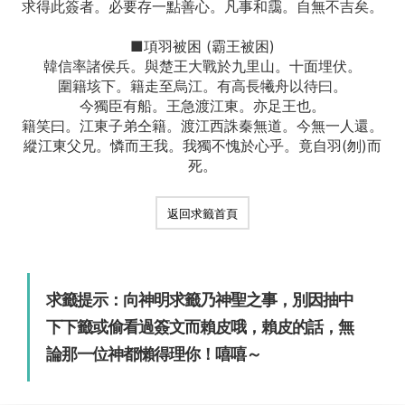
求得此簽者。必要存一點善心。凡事和靄。自無不吉矣。
■項羽被困 (霸王被困)
韓信率諸侯兵。與楚王大戰於九里山。十面埋伏。
圍籍垓下。籍走至烏江。有高長犧舟以待曰。
今獨臣有船。王急渡江東。亦足王也。
籍笑曰。江東子弟仝籍。渡江西誅秦無道。今無一人還。
縱江東父兄。憐而王我。我獨不愧於心乎。竟自羽(刎)而
死。
返回求籤首頁
求籤提示：向神明求籤乃神聖之事，別因抽中
下下籤或偷看過簽文而賴皮哦，賴皮的話，無
論那一位神都懶得理你！嘻嘻～