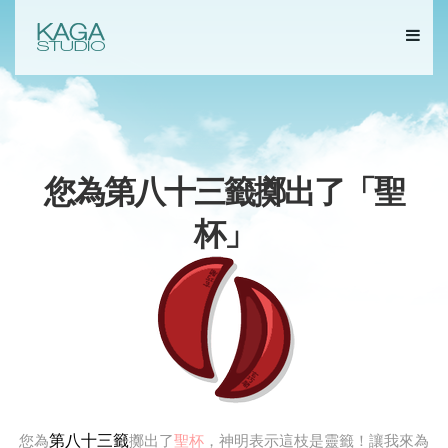
您為第八十三籤擲出了「
聖
杯
」
第八十三籤
您為
擲出了
聖杯
，神明表示這枝是靈籤！讓我來為