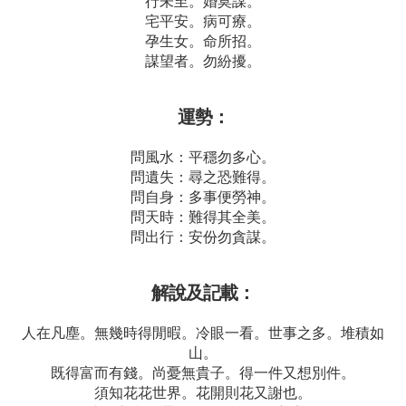
行未至。婚莫謀。
宅平安。病可療。
孕生女。命所招。
謀望者。勿紛擾。
運勢：
問風水：平穩勿多心。
問遺失：尋之恐難得。
問自身：多事便勞神。
問天時：難得其全美。
問出行：安份勿貪謀。
解說及記載：
人在凡塵。無幾時得閒暇。冷眼一看。世事之多。堆積如
山。
既得富而有錢。尚憂無貴子。得一件又想別件。
須知花花世界。花開則花又謝也。