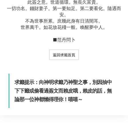
此簽之意。世道循環。無長久富貴。
一切功名。錢財妻子。第一要知足。第二要看化。隨遇而
安。
不為世事所累。庶幾此身有日清閒耳。
世界萬千。如花放花殘一般。喚醒夢中人。
■范丹問卜
返回求籤首頁
求籤提示：向神明求籤乃神聖之事，別因抽中
下下籤或偷看過簽文而賴皮哦，賴皮的話，無
論那一位神都懶得理你！嘻嘻～