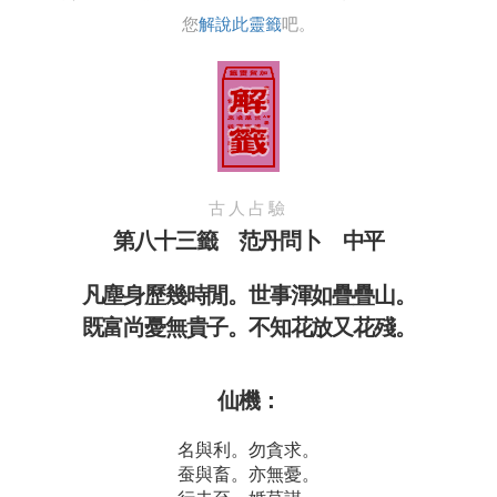
您
解說此靈籤
吧。
古人占驗
第八十三籤 范丹問卜 中平
凡塵身歷幾時閒。世事渾如疊疊山。
既富尚憂無貴子。不知花放又花殘。
仙機：
名與利。勿貪求。
蚕與畜。亦無憂。