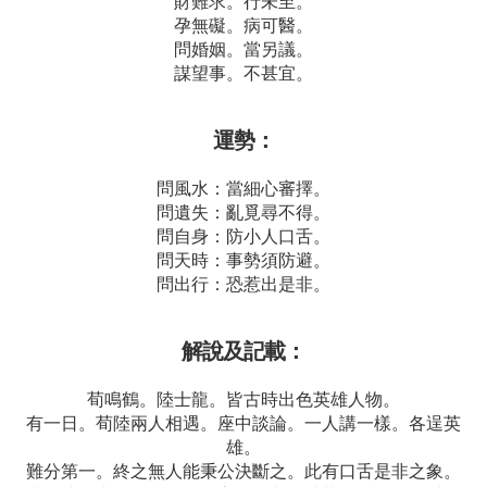
財難求。行未至。
孕無礙。病可醫。
問婚姻。當另議。
謀望事。不甚宜。
運勢：
問風水：當細心審擇。
問遺失：亂覓尋不得。
問自身：防小人口舌。
問天時：事勢須防避。
問出行：恐惹出是非。
解說及記載：
荀鳴鶴。陸士龍。皆古時出色英雄人物。
有一日。荀陸兩人相遇。座中談論。一人講一樣。各逞英
雄。
難分第一。終之無人能秉公決斷之。此有口舌是非之象。