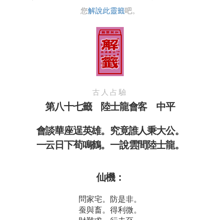
您
解說此靈籤
吧。
古人占驗
第八十七籤 陸士龍會客 中平
會談華座逞英雄。究竟誰人秉大公。
一云日下荀鳴鶴。一說雲間陸士龍。
仙機：
問家宅。防是非。
蚕與畜。得利微。