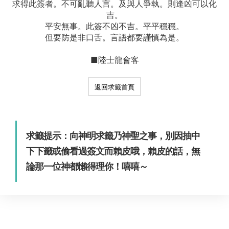
求得此簽者。不可亂聽人言。及與人爭執。則逢凶可以化
吉。
平安無事。此簽不凶不吉。平平穩穩。
但要防是非口舌。言語都要謹慎為是。
■陸士龍會客
返回求籤首頁
求籤提示：向神明求籤乃神聖之事，別因抽中
下下籤或偷看過簽文而賴皮哦，賴皮的話，無
論那一位神都懶得理你！嘻嘻～